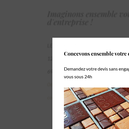
Imaginons ensemble vot
d'entreprise !
LE CHOCOLAB
Concevons ensemble votre c
12 Chemin de Cadou
Demandez votre devis sans enga
69740 GENAS
vous sous 24h
06.19.95.15.31
contact@lechocolab.fr