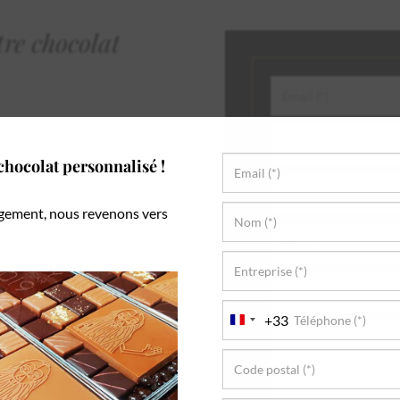
re chocolat
hocolat personnalisé !
gement, nous revenons vers
+33
France
+33
+33
France
+33