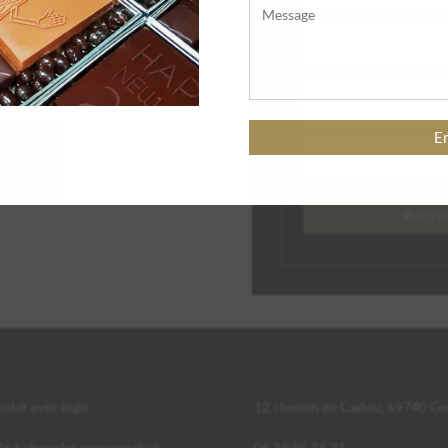
olat avec logo
12 chemin de Cadou, 69740 Ge
e à chocolat personnalisé
06 19 95 15 31