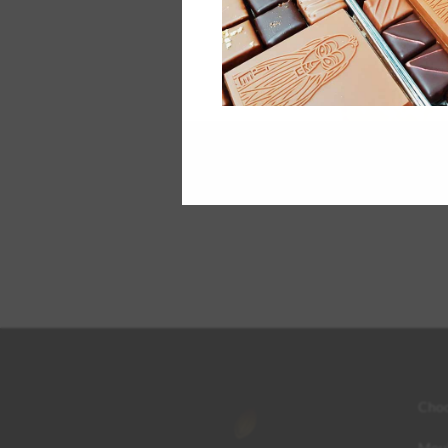
Choc
Moul