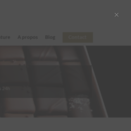
×
ature
A propos
Blog
Contact
s 24h