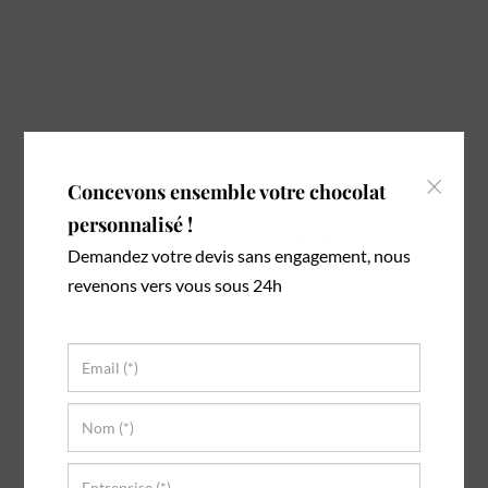
Opter pour un emballage de chocolat
personnalisé attrayant
×
Concevons ensemble votre chocolat
Un emballage personnalisé attrayant est un
personnalisé !
véritable atout pour
offrir un chocolat
Demandez votre devis sans engagement, nous
personnalisé
. Il participe à l'expérience globale du
revenons vers vous sous 24h
cadeau. Un design unique et attrayant peut susciter
la curiosité et l'excitation avant même que le
chocolat soit dégusté.
Choisissez des matériaux de qualité pour
l'emballage. Ils reflètent le soin que vous avez mis
dans le choix du cadeau. Un marquage à chaud