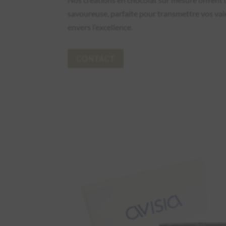
savoureuse, parfaite pour transmettre vos va
envers l’excellence.
CONTACT