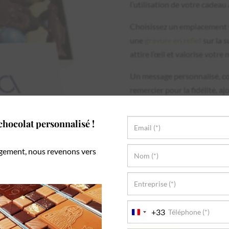
l’utilisation de votre cadeau
Choisissez un emplacement v
une
gravure en relief
sur la 
attire l’œil et valorise votre
Un message personnalisé, c
remercier pour la fidélité, 
une dimension émotionnelle 
hocolat personnalisé !
Veillez à la qualité de l’impr
techniques adaptées aux mat
gement, nous revenons vers
votre souci du détail et votr
Enfin, sélectionnez des coul
Cela renforce la cohérence v
vos
cadeaux d’affaires
.
+33
France
+33