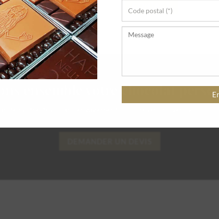
CONTACT
ons ensemble votre
chocolat perso
ndez votre devis sans engagement, nous revenons vers vous sou
DEMANDER UN DEVIS