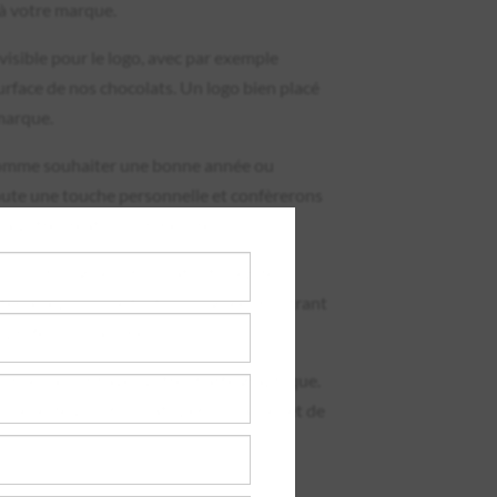
 à votre marque.
isible pour le logo, avec par exemple
surface de nos chocolats. Un logo bien placé
 marque.
omme souhaiter une bonne année ou
ajoute une touche personnelle et confèrerons
à votre création sur mesure.
ession du logo en chocolat. Utilisez des
ériaux pour une finition soignée, montrant
e professionnalisme.
eurs en accord avec votre charte graphique.
isuelle de vos chocolats personnalisés et de