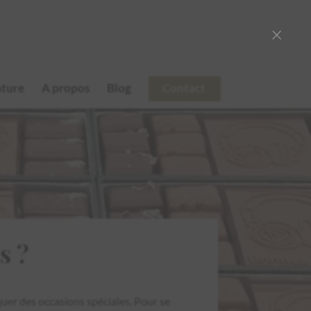
×
ature
A propos
Blog
Contact
s ?
quer des occasions spéciales. Pour se