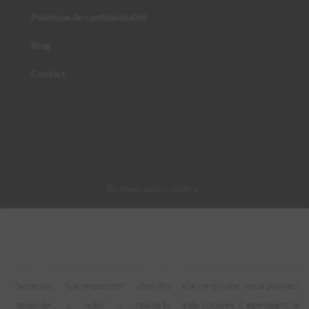
Politique de confidentialité
Blog
Contact
By Neocamino with ✓
Parce que nous respectons votre droit à la vie privée, vous pouvez
choisir de ne pas autoriser certains types de cookies. Cependant, le