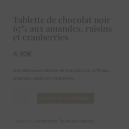
Tablette de chocolat noir
67% aux amandes, raisins
et cranberries
4,90
€
Une délicieuse tablette de chocolat noir 67% aux
amandes, raisins et cranberries.
quantité
AJOUTER AU PANIER
de
Tablette
de
Catégories :
Les tablettes
,
Toutes les créations
chocolat