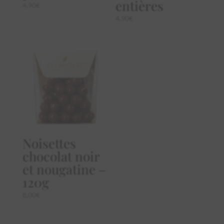
entières
4,90
€
4,90
€
Noisettes
chocolat noir
et nougatine –
120g
8,00
€