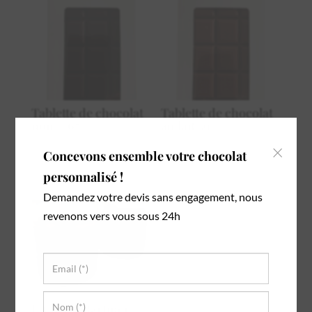
Tablette de chocolat
Tablette de chocolat
noir – 67%
au lait 39%
4,50
€
4,50
€
×
Concevons ensemble votre chocolat
personnalisé !
Demandez votre devis sans engagement, nous
revenons vers vous sous 24h
LA pâte à tartiner –