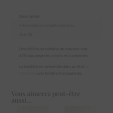
noir
67%
Description
aux
amandes,
Informations complémentaires
raisins
Avis (0)
et
cranberries
Une délicieuse tablette de chocolat noir
67% aux amandes, raisins et cranberries
La tablette est présentée dans un étui
Le
Chocolab
avec fenêtre transparente..
Vous aimerez peut-être
aussi…