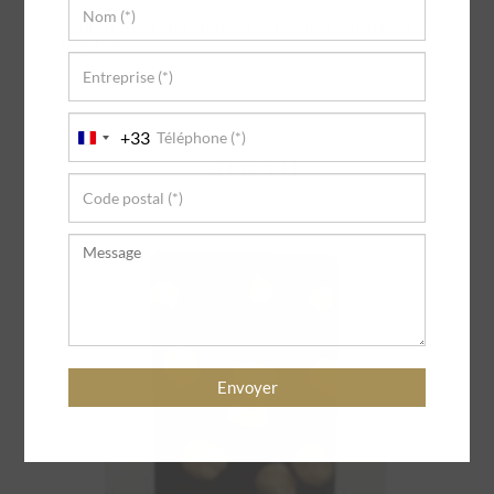
Tablette de chocolat au lait 39% et noisettes
entières
4,90
€
+33
France
+33