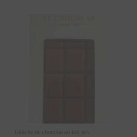
prix
prix
initial
actuel
était :
est :
12,00€.
11,50€.
Tablette de chocolat au lait 39%