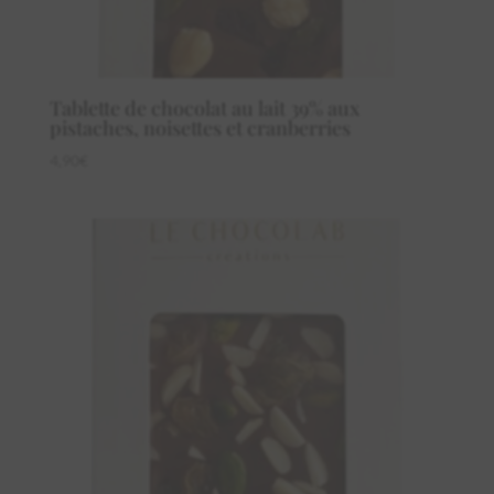
Tablette de chocolat au lait 39% aux
pistaches, noisettes et cranberries
4,90
€