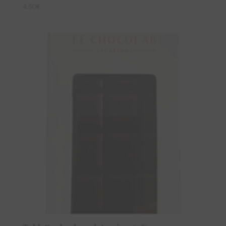
4,50
€