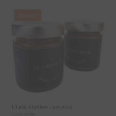
Promo !
LA pâte à tartiner – pot 360 g
Le
Le
12,00
€
11,50
€