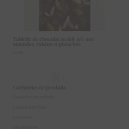
Tablette de chocolat au lait 39% aux
amandes, raisins et pistaches
4,90
€
1
2
→
Catégories de produits
Ganaches et pralinés
La pâte à tartiner
Les perles
Les tablettes