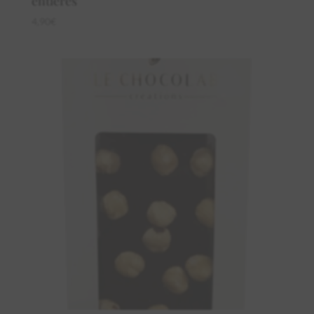
entières
4,90
€