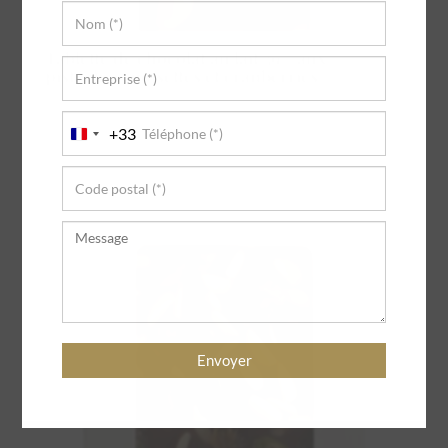
Tablette de chocolat au lait 39% aux
pistaches, noisettes et cranberries
4,90
€
+33
France
+33