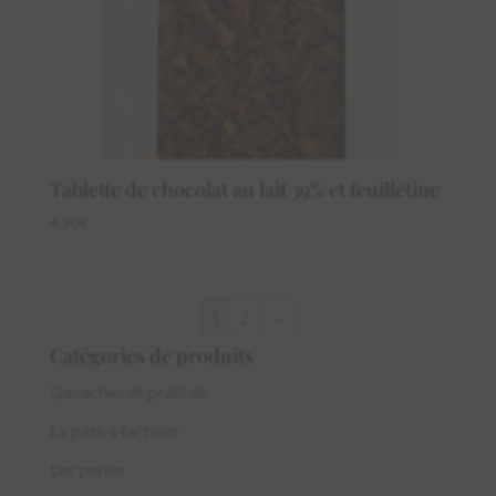
Tablette de chocolat au lait 39% et feuilletine
4,90
€
1
2
→
Catégories de produits
Ganaches et pralinés
La pâte à tartiner
Les perles