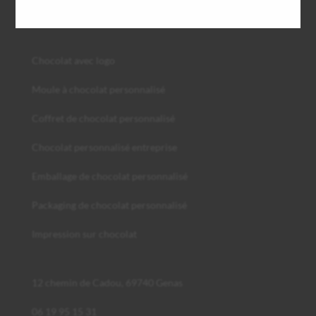
Chocolat avec logo
Moule à chocolat personnalisé
Coffret de chocolat personnalisé
Chocolat personnalisé entreprise
Emballage de chocolat personnalisé
Packaging de chocolat personnalisé
Impression sur chocolat
12 chemin de Cadou, 69740 Genas
06 19 95 15 31