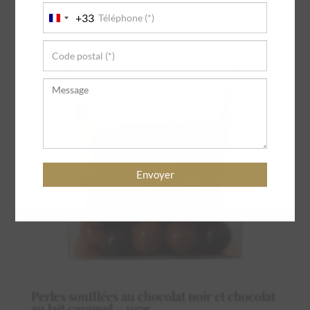
+33
France
+33
Perles soufflées au chocolat noir et chocolat
au lait caramel – 105g